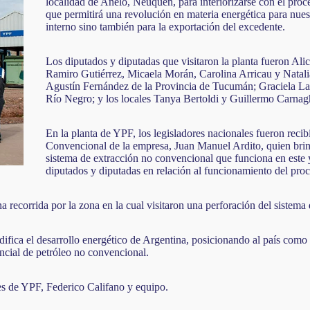
localidad de Añelo, Neuquén, para interiorizarse con el proce
que permitirá una revolución en materia energética para nuest
interno sino también para la exportación del excedente.
Los diputados y diputadas que visitaron la planta fueron Ali
Ramiro Gutiérrez, Micaela Morán, Carolina Arricau y Natali
Agustín Fernández de la Provincia de Tucumán; Graciela Lan
Río Negro; y los locales Tanya Bertoldi y Guillermo Carnag
En la planta de YPF, los legisladores nacionales fueron reci
Convencional de la empresa, Juan Manuel Ardito, quien brind
sistema de extracción no convencional que funciona en este 
diputados y diputadas en relación al funcionamiento del proc
na recorrida por la zona en la cual visitaron una perforación del sistem
ifica el desarrollo energético de Argentina, posicionando al país com
ncial de petróleo no convencional.
les de YPF, Federico Califano y equipo.