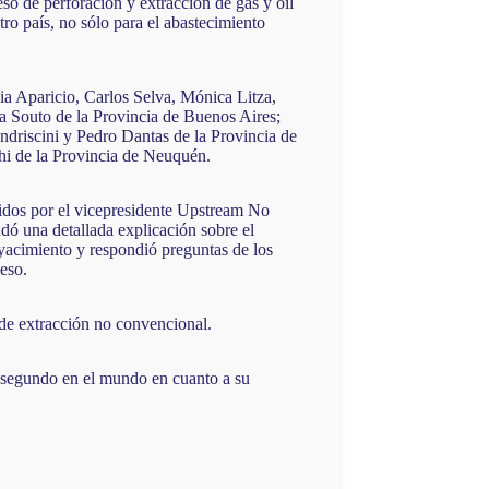
so de perforación y extracción de gas y oil
ro país, no sólo para el abastecimiento
cia Aparicio, Carlos Selva, Mónica Litza,
a Souto de la Provincia de Buenos Aires;
driscini y Pedro Dantas de la Provincia de
hi de la Provincia de Neuquén.
bidos por el vicepresidente Upstream No
ó una detallada explicación sobre el
yacimiento y respondió preguntas de los
eso.
a de extracción no convencional.
o segundo en el mundo en cuanto a su