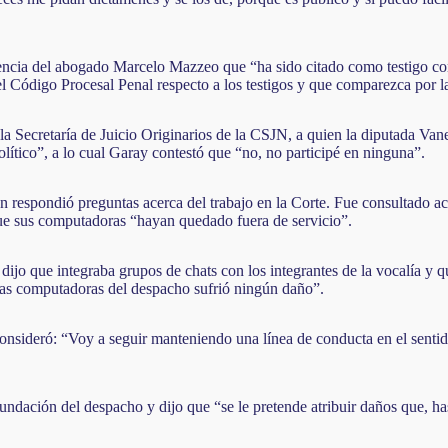
encia del abogado Marcelo Mazzeo que “ha sido citado como testigo con
del Código Procesal Penal respecto a los testigos y que comparezca por l
a Secretaría de Juicio Originarios de la CSJN, a quien la diputada Vane
político”, a lo cual Garay contestó que “no, no participé en ninguna”.
én respondió preguntas acerca del trabajo en la Corte. Fue consultado 
que sus computadoras “hayan quedado fuera de servicio”.
 dijo que integraba grupos de chats con los integrantes de la vocalía y q
las computadoras del despacho sufrió ningún daño”.
sideró: “Voy a seguir manteniendo una línea de conducta en el sentido 
undación del despacho y dijo que “se le pretende atribuir daños que, ha