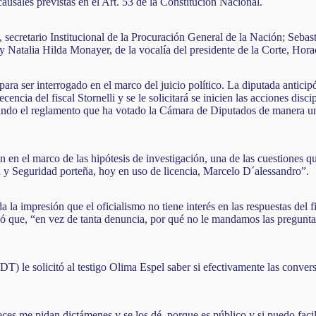
causales previstas en el Art. 53 de la Constitución Nacional.
ecretario Institucional de la Procuración General de la Nación; Sebasti
 Natalia Hilda Monayer, de la vocalía del presidente de la Corte, Horac
 para ser interrogado en el marco del juicio político. La diputada anticip
cia del fiscal Stornelli y se le solicitará se inicien las acciones disci
violando el reglamento que ha votado la Cámara de Diputados de manera un
n en el marco de las hipótesis de investigación, una de las cuestiones qu
cia y Seguridad porteña, hoy en uso de licencia, Marcelo D´alessandro”.
a impresión que el oficialismo no tiene interés en las respuestas del fi
rió que, “en vez de tanta denuncia, por qué no le mandamos las pregunta
FDT) le solicitó al testigo Olima Espel saber si efectivamente las conv
 me pidan dictámenes y se los dé, porque es público y si puedo facilitar