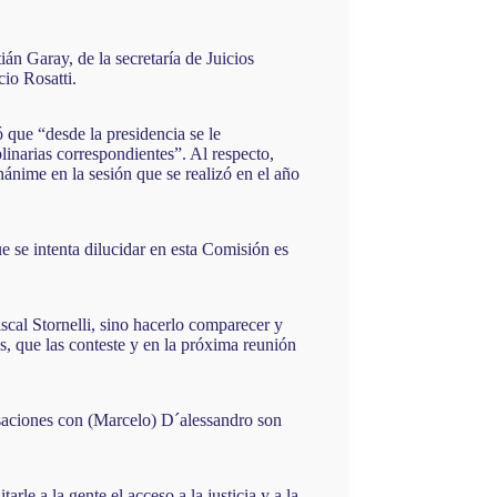
án Garay, de la secretaría de Juicios
io Rosatti.
ó que “desde la presidencia se le
plinarias correspondientes”. Al respecto,
ánime en la sesión que se realizó en el año
e se intenta dilucidar en esta Comisión es
scal Stornelli, sino hacerlo comparecer y
s, que las conteste y en la próxima reunión
ersaciones con (Marcelo) D´alessandro son
le a la gente el acceso a la justicia y a la