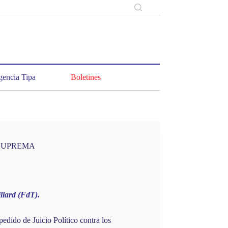
encia Tipa
Boletines
 SUPREMA
illard (FdT).
edido de Juicio Político contra los