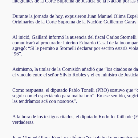
integrantes de la Corte Suprema de Justicia de la Nación por las 
Durante la jornada de hoy, expusieron Juan Manuel Olima Espel, s
Originarios de la Corte Suprema de la Nación; Guillermo Garay y
Al inició, Gaillard informó la ausencia del fiscal Carlos Stornelli
comunicará al procurador interino Eduardo Casal de la incomparecen
agregó: “Si le permito a Stornelli declarar por escrito estaría 
´96”.
Asimismo, la titular de la Comisión añadió que “los citados se da
el vínculo entre el señor Silvio Robles y el ex ministro de Justi
Como respuesta, el diputado Pablo Tonelli (PRO) sostuvo que “da l
seguir con el espectáculo para maltratarlo”. En ese sentido, sugi
las tendríamos acá con nosotros”.
A la hora de los testigos citados, el diputado Rodolfo Tailhade (
verdaderas.
Juan Manuel Olima Espel resaltó que “es habitual que muchas veces