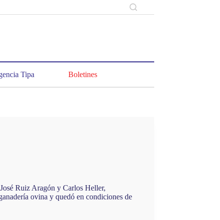
encia Tipa
Boletines
José Ruiz Aragón y Carlos Heller,
a ganadería ovina y quedó en condiciones de