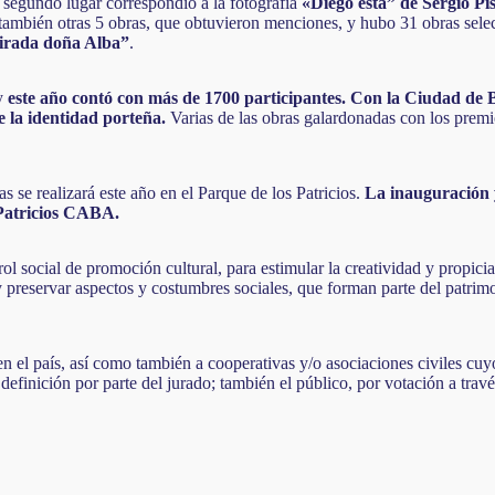
 segundo lugar correspondió a la fotografía
«Diego está” de Sergio Pi
 también otras 5 obras, que obtuvieron menciones, y hubo 31 obras selec
mirada doña Alba”
.
y
este año contó con más de 1700 participantes. Con la Ciudad de B
de la identidad porteña.
Varias de las obras galardonadas con los premi
s se realizará este año en el Parque de los Patricios.
La inauguración y
Patricios CABA
.
ol social de promoción cultural, para estimular la creatividad y propicia
 preservar aspectos y costumbres sociales, que forman parte del patrim
s en el país, así como también a cooperativas y/o asociaciones civiles cu
definición por parte del jurado; también el público, por votación a trav