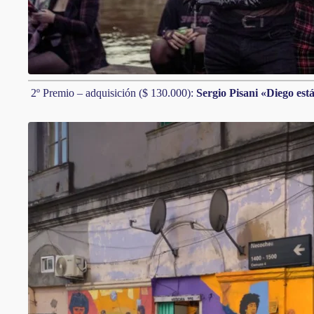
2º Premio – adquisición ($ 130.000):
Sergio Pisani «Diego est