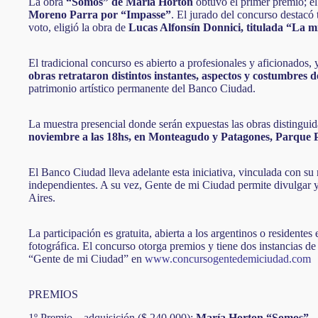
La obra
“Somos” de María Horton
obtuvo el primer premio; el
Moreno Parra por “Impasse”
. El jurado del concurso destacó
voto, eligió la obra de
Lucas Alfonsín Donnici, titulada “La 
El tradicional concurso es abierto a profesionales y aficionados, 
obras retrataron distintos instantes, aspectos y costumbres 
patrimonio artístico permanente del Banco Ciudad.
La muestra presencial donde serán expuestas las obras distinguida
noviembre a las 18hs, en
Monteagudo y Patagones, Parque 
El Banco Ciudad lleva adelante esta iniciativa, vinculada con su r
independientes. A su vez, Gente de mi Ciudad permite divulgar y
Aires.
La participación es gratuita, abierta a los argentinos o residente
fotográfica. El concurso otorga premios y tiene dos instancias de 
“Gente de mi Ciudad” en
www.concursogentedemiciudad.com
PREMIOS
1º Premio – adquisición ($ 240.000):
María Horton “Somos”