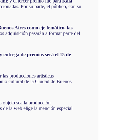
sani
; y el tercer premio fue para
Kala
cionadas. Por su parte, el público, con su
uenos Aires como eje temático, las
os adquisición pasarán a formar parte del
 entrega de premios será el 15 de
r las producciones artísticas
onio cultural de la Ciudad de Buenos
yo objeto sea la producción
és de la web elige la mención especial