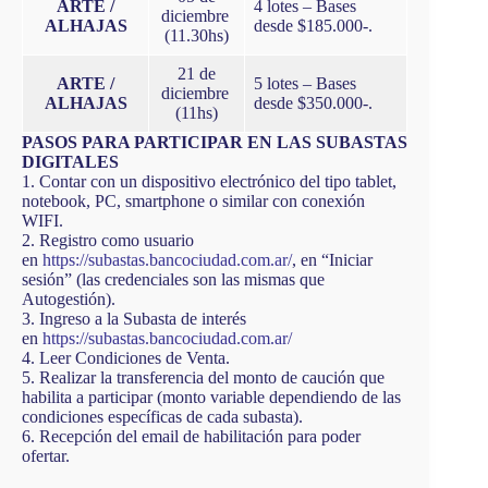
ARTE /
4 lotes – Bases
diciembre
ALHAJAS
desde $185.000-.
(11.30hs)
21 de
ARTE /
5 lotes – Bases
diciembre
ALHAJAS
desde $350.000-.
(11hs)
PASOS PARA PARTICIPAR EN LAS SUBASTAS
DIGITALES
1. Contar con un dispositivo electrónico del tipo tablet,
notebook, PC, smartphone o similar con conexión
WIFI.
2. Registro como usuario
en
https://subastas.bancociudad.com.ar/
, en “Iniciar
sesión” (las credenciales son las mismas que
Autogestión).
3. Ingreso a la Subasta de interés
en
https://subastas.bancociudad.com.ar/
4. Leer Condiciones de Venta.
5. Realizar la transferencia del monto de caución que
habilita a participar (monto variable dependiendo de las
condiciones específicas de cada subasta).
6. Recepción del email de habilitación para poder
ofertar.