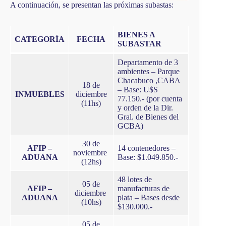
A continuación, se presentan las próximas subastas:
BIENES A
CATEGORÍA
FECHA
SUBASTAR
Departamento de 3
ambientes – Parque
Chacabuco ,CABA
18 de
– Base: U$S
INMUEBLES
diciembre
77.150.- (por cuenta
(11hs)
y orden de la Dir.
Gral. de Bienes del
GCBA)
30 de
AFIP –
14 contenedores –
noviembre
ADUANA
Base: $1.049.850.-
(12hs)
48 lotes de
05 de
AFIP –
manufacturas de
diciembre
ADUANA
plata – Bases desde
(10hs)
$130.000.-
05 de