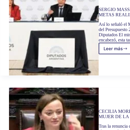
al
Presup
SERGIO MASS
METAS REALI
2023
en
Así lo señaló el
Diputa
del Presupuesto 
Diputados El min
encabezó, esta ta
Leer más
SERGI
MASSA
EL
PRESU
ESTÁ
PLAN
CON
META
REALI
Y
PRUDE
CECILIA MOR
MUJER DE LA
Tras la renuncia 