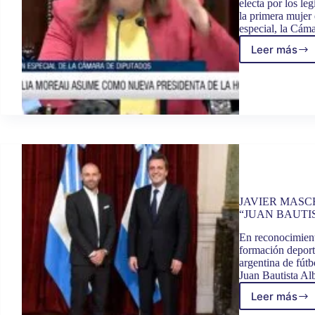
electa por los le
la primera mujer 
especial, la Cá
Leer más
CECILI
MORE
ASUMI
COMO
LA
PRIME
PRESI
MUJE
DE
LA
CÁMA
DE
JAVIER MASC
“JUAN BAUTI
DIPUT
En reconocimient
formación deporti
argentina de fút
Juan Bautista Al
Leer más
JAVIE