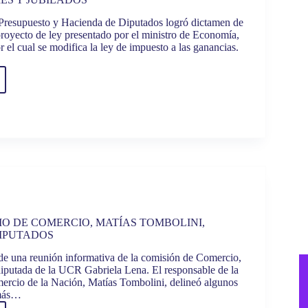
Presupuesto y Hacienda de Diputados logró dictamen de
proyecto de ley presentado por el ministro de Economía,
 el cual se modifica la ley de impuesto a las ganancias.
AJO
ATIVO:
STO
CIAS:
MEN
ECTO
ICIARÁ
IO DE COMERCIO, MATÍAS TOMBOLINI,
IPUTADOS
AJADORES
de una reunión informativa de la comisión de Comercio,
ADOS
 diputada de la UCR Gabriela Lena. El responsable de la
mercio de la Nación, Matías Tombolini, delineó algunos
 más…