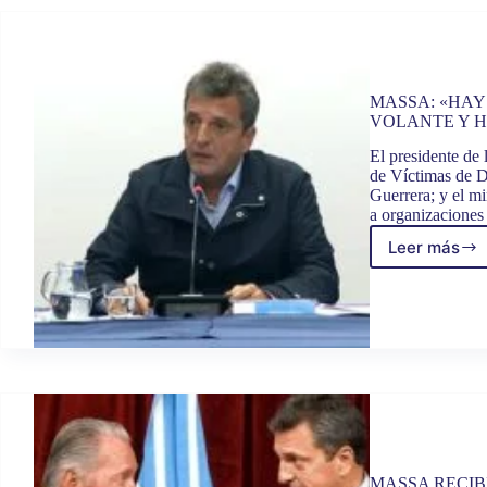
INVER
EN
LA
INDUS
AUTO
MASSA: «HAY
Y
VOLANTE Y 
DE
LA
El presidente de
BIO
de Víctimas de De
Y
Guerrera; y el m
NANO
a organizaciones
Leer más
MASSA
«HAY
JUECE
QUE
BENEF
A
LOS
ASESI
AL
VOLA
Y
HAY
MASSA RECIB