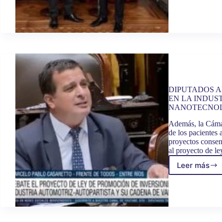
MASC
FUE
DISTI
CON
LA
MENCI
“JUAN
BAUTI
ALBER
EN
DIPUTADOS A
LA
EN LA INDUS
CÁMA
NANOTECNO
DE
DIPUT
Además, la Cámar
de los pacientes 
proyectos consen
al proyecto de l
Leer más
DIPUT
APRO
LA
PROM
DE
LAS