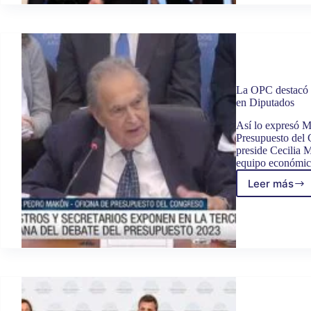
XVIII
ENCU
NACIO
“UNIE
METAS
La OPC destacó e
en Diputados
Así lo expresó M
Presupuesto del 
preside Cecilia 
equipo económic
Leer más
La
OPC
destac
el
tratam
que
se
le
está
dando