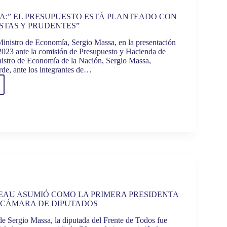
uesto
A:” EL PRESUPUESTO ESTÁ PLANTEADO CON
STAS Y PRUDENTES”
 Ministro de Economía, Sergio Massa, en la presentación
dos
2023 ante la comisión de Presupuesto y Hacienda de
istro de Economía de la Nación, Sergio Massa,
rde, ante los integrantes de…
O
:”
PUESTO
TEADO
S
STAS
NTES”
EAU ASUMIÓ COMO LA PRIMERA PRESIDENTA
 CÁMARA DE DIPUTADOS
de Sergio Massa, la diputada del Frente de Todos fue