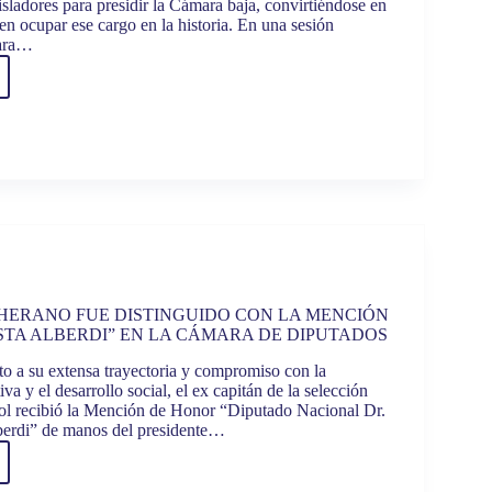
gisladores para presidir la Cámara baja, convirtiéndose en
en ocupar ese cargo en la historia. En una sesión
mara…
A
AU
Ó
RA
DENTA
R
RA
HERANO FUE DISTINGUIDO CON LA MENCIÓN
STA ALBERDI” EN LA CÁMARA DE DIPUTADOS
ADOS
o a su extensa trayectoria y compromiso con la
va y el desarrollo social, el ex capitán de la selección
bol recibió la Mención de Honor “Diputado Nacional Dr.
berdi” de manos del presidente…
R