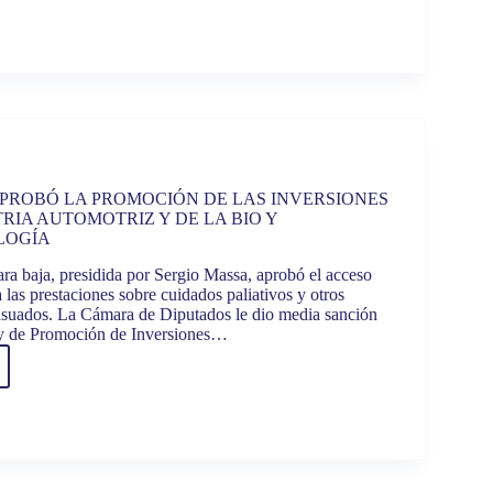
HERANO
NGUIDO
ÓN
STA
DI”
PROBÓ LA PROMOCIÓN DE LAS INVERSIONES
TRIA AUTOMOTRIZ Y DE LA BIO Y
RA
LOGÍA
ADOS
a baja, presidida por Sergio Massa, aprobó el acceso
a las prestaciones sobre cuidados paliativos y otros
suados. La Cámara de Diputados le dio media sanción
ey de Promoción de Inversiones…
ADOS
BÓ
OCIÓN