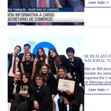
Leer más
EL
SECRE
DE
COMER
MATÍA
TOMBO
EXPU
EN
DIPUT
SE REALIZÓ 
NACIONAL “
Más de 800 jóven
durante dos jorn
organización Con
un liderazgo pos
Leer más
SE
REALI
EN
DIPUT
EL