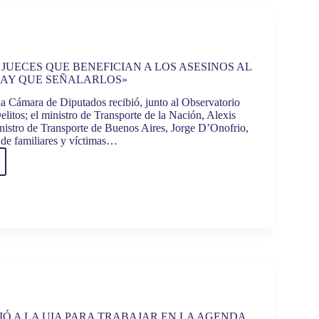
SIONES
TRIA
MOTRIZ
 JUECES QUE BENEFICIAN A LOS ASESINOS AL
HAY QUE SEÑALARLOS»
 la Cámara de Diputados recibió, junto al Observatorio
litos; el ministro de Transporte de la Nación, Alexis
inistro de Transporte de Buenos Aires, Jorge D’Onofrio,
TECNOLOGÍA
 de familiares y víctimas…
:
S
ICIAN
NOS
NTE
IÓ A LA UIA PARA TRABAJAR EN LA AGENDA