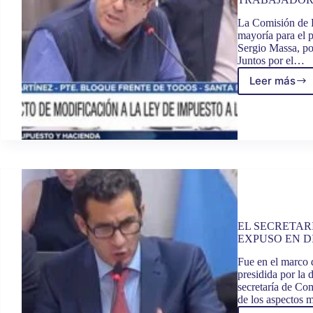
La Comisión de 
mayoría para el 
Sergio Massa, por
Juntos por el…
Leer más
TRAB
LEGISL
IMPUE
A
LAS
GANAN
DICTA
AL
PROY
QUE
BENEF
EL SECRETAR
A
EXPUSO EN D
TRAB
Y
Fue en el marco 
JUBIL
presidida por la
secretaría de Co
de los aspectos