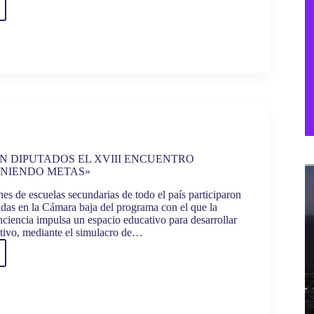
TARIO
CIO,
S
LINI,
SO
ADOS
EN DIPUTADOS EL XVIII ENCUENTRO
UNIENDO METAS»
es de escuelas secundarias de todo el país participaron
adas en la Cámara baja del programa con el que la
ciencia impulsa un espacio educativo para desarrollar
itivo, mediante el simulacro de…
ZÓ
ADOS