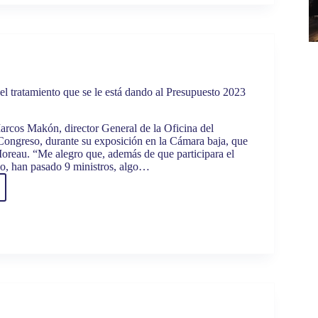
ENTRO
NAL
NDO
»
l tratamiento que se le está dando al Presupuesto 2023
arcos Makón, director General de la Oficina del
Congreso, durante su exposición en la Cámara baja, que
Moreau. “Me alegro que, además de que participara el
o, han pasado 9 ministros, algo…
ó
iento