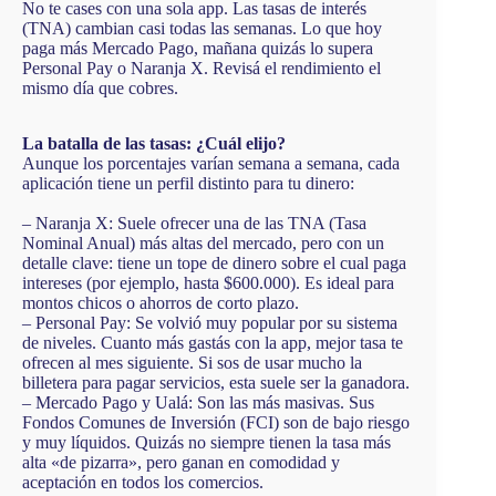
No te cases con una sola app. Las tasas de interés
(TNA) cambian casi todas las semanas. Lo que hoy
paga más Mercado Pago, mañana quizás lo supera
Personal Pay o Naranja X. Revisá el rendimiento el
mismo día que cobres.
La batalla de las tasas: ¿Cuál elijo?
Aunque los porcentajes varían semana a semana, cada
aplicación tiene un perfil distinto para tu dinero:
– Naranja X: Suele ofrecer una de las TNA (Tasa
Nominal Anual) más altas del mercado, pero con un
detalle clave: tiene un tope de dinero sobre el cual paga
intereses (por ejemplo, hasta $600.000). Es ideal para
montos chicos o ahorros de corto plazo.
– Personal Pay: Se volvió muy popular por su sistema
de niveles. Cuanto más gastás con la app, mejor tasa te
ofrecen al mes siguiente. Si sos de usar mucho la
billetera para pagar servicios, esta suele ser la ganadora.
– Mercado Pago y Ualá: Son las más masivas. Sus
Fondos Comunes de Inversión (FCI) son de bajo riesgo
y muy líquidos. Quizás no siempre tienen la tasa más
alta «de pizarra», pero ganan en comodidad y
aceptación en todos los comercios.