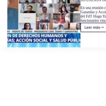
En una reunión 
Garantías y Acci
del FdT Hugo Yas
funcionarios vinc
Leer más
LA
CÁMA
DE
DIPUT
RETO
EL
DEBAT
DEL
PROY
DE
ASIST
INTEG
A
PERS
EN
SITUA
DE
CALLE