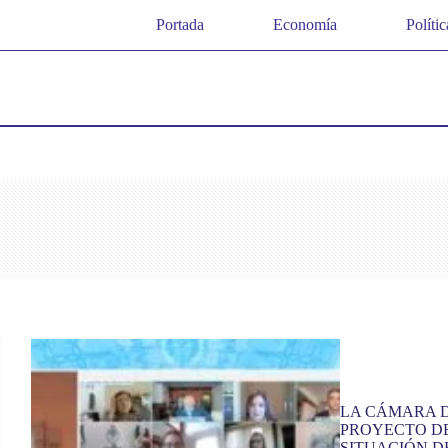
Saltar
Portada
Economía
Polític
al
contenido
LA CÁMARA D
PROYECTO DE
SITUACIÓN D