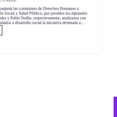
conjunta las comisiones de Derechos Humanos y
ón Social y Salud Pública, que presiden los diputados
ky y Pablo Yedlin, respectivamente, analizaron con
ulados a desarrollo social la iniciativa destinada a…
RA
ADOS
MÓ
E
ECTO
ENCIA
RAL
ONAS
CIÓN