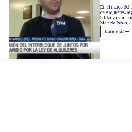
En el marco del 
de Alquileres, leg
iniciativa y rema
Marcela Passo, 
Leer más
DIPUT
DEST
EL
CONS
ALCA
PARA
COME
A
TRATA
LA
LEY
DE
ALQUI