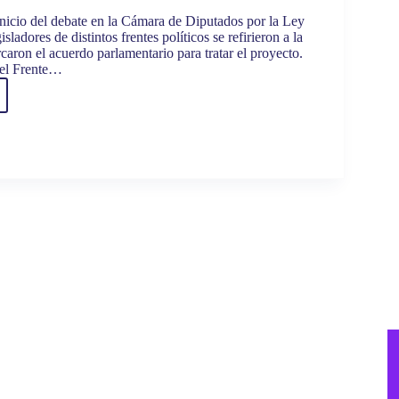
inicio del debate en la Cámara de Diputados por la Ley
isladores de distintos frentes políticos se refirieron a la
rcaron el acuerdo parlamentario para tratar el proyecto.
del Frente…
ADOS
ACARON
ENSO
NZADO
NZAR
R
LERES