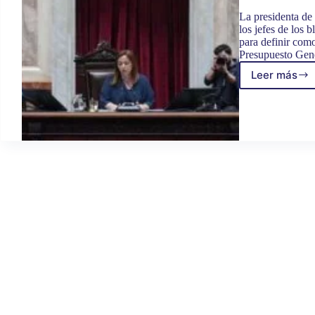
La presidenta de
los jefes de los 
para definir com
Presupuesto Gen
Leer más
Cecilia
Morea
acord
con
todos
los
bloque
cómo
seguir
el
tratam
del
Presup
en
Diputa