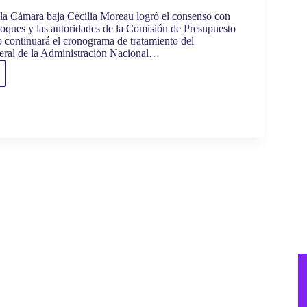
 la Cámara baja Cecilia Moreau logró el consenso con
bloques y las autoridades de la Comisión de Presupuesto
o continuará el cronograma de tratamiento del
eral de la Administración Nacional…
u
ó
s
á
iento
uesto
dos