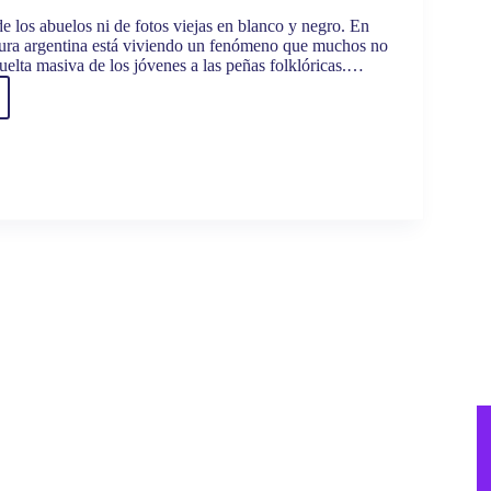
e los abuelos ni de fotos viejas en blanco y negro. En
ltura argentina está viviendo un fenómeno que muchos no
vuelta masiva de los jóvenes a las peñas folklóricas.…
o
l:
r
e