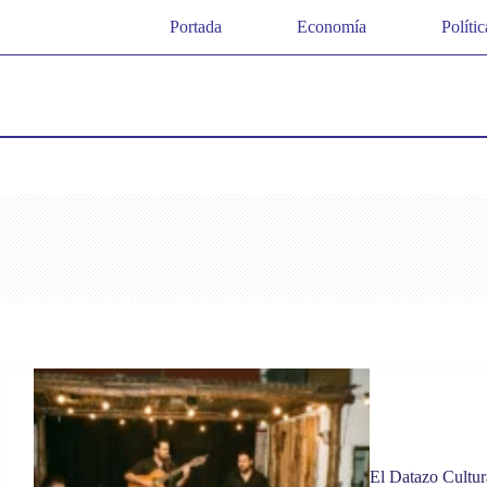
Saltar
Portada
Economía
Polític
al
contenido
El Datazo Cultura