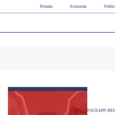
Saltar
Portada
Economía
Polític
al
contenido
FACEAPP: REI