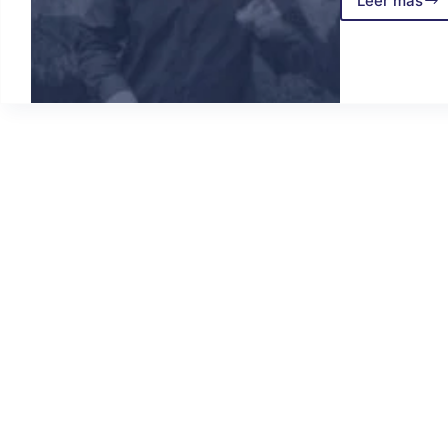
Leer más
NOTIC
DESDE
AFUER