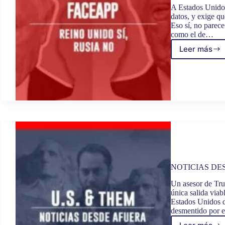
A Estados Unidos
datos, y exige q
Eso sí, no parec
como el de…
Leer más
FACEA
REINO
UNIDO
SÍ,
RUSIA
NO
NOTICIAS DE
Un asesor de Tru
única salida viab
Estados Unidos d
desmentido por 