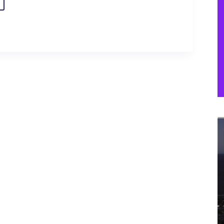
IAS
A