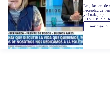
Legisladores de d
necesidad de gene
y el trabajo para
DTV, Claudia Ber
Leer más
DIPUT
SOBR
LA
PROM
DEL
EMPLE
Y
LA
PROD