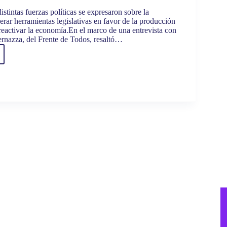
istintas fuerzas políticas se expresaron sobre la
rar herramientas legislativas en favor de la producción
 reactivar la economía.En el marco de una entrevista con
nazza, del Frente de Todos, resaltó…
ADOS
E
OCIÓN
O
UCCIÓN