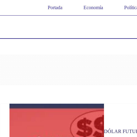
Saltar
Portada
Economía
Polític
al
contenido
DÓLAR FUTUR