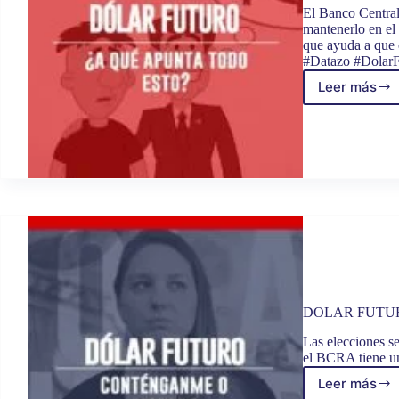
El Banco Central 
mantenerlo en el
que ayuda a que e
#Datazo #DolarF
Leer más
DÓLA
FUTUR
¿A
QUÉ
APUN
TODO
ESTO?
DOLAR FUTU
Las elecciones se
el BCRA tiene un 
Leer más
DOLA