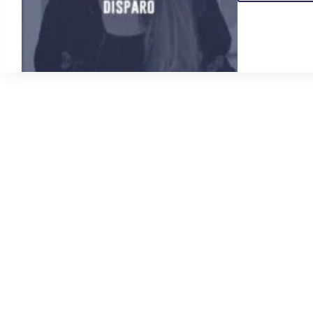
FUTUR
CONT
O
DISPA