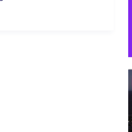
O:
ÉNGANME
RO