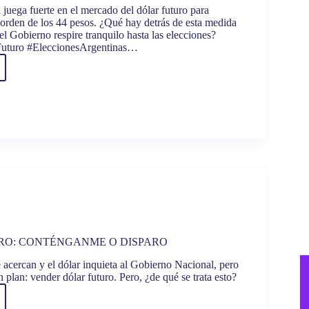
juega fuerte en el mercado del dólar futuro para
 orden de los 44 pesos. ¿Qué hay detrás de esta medida
l Gobierno respire tranquilo hasta las elecciones?
uturo #EleccionesArgentinas…
R
O:
TA
RO: CONTÉNGANME O DISPARO
 acercan y el dólar inquieta al Gobierno Nacional, pero
plan: vender dólar futuro. Pero, ¿de qué se trata esto?
R