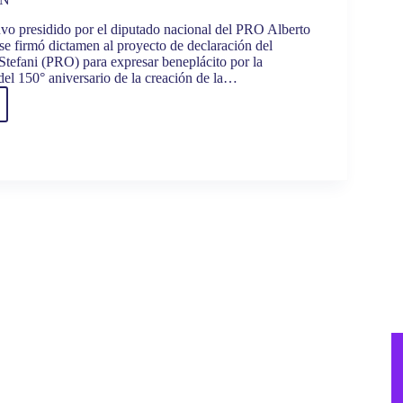
uvo presidido por el diputado nacional del PRO Alberto
 se firmó dictamen al proyecto de declaración del
Stefani (PRO) para expresar beneplácito por la
l 150° aniversario de la creación de la…
AJO
LATIVO:LA
IÓN
SA
NAL
Ó
S
TIVAS
RACIÓN
UCIÓN