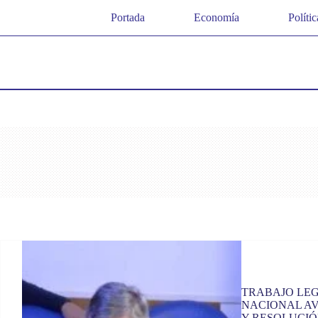
Saltar
Portada
Economía
Polític
al
contenido
TRABAJO LEG
NACIONAL AV
Y RESOLUCI