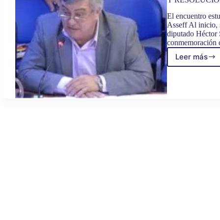
El encuentro est
Asseff Al inicio,
diputado Héctor 
conmemoración de
Leer más
TRAB
LEGIS
COMIS
DE
DEFEN
NACIO
AVAL
VARIA
INICIA
DE
DECLA
Y
RESOL